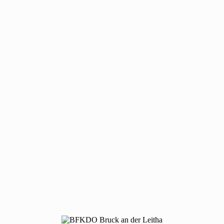
Wir bedanken uns bei der Freiwillige Feuerwehr Enzersdorf an der
Fischafür die hervorragende Zusammenarbeit!
Originalbericht der Feuerwehr
Christian Schulz