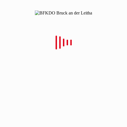
Category
By
Christian Schulz
In
Einsätze – Abschnitt Schwechat Land
Posted
30. August 2020
Sturmeinsatz in Pellendorf