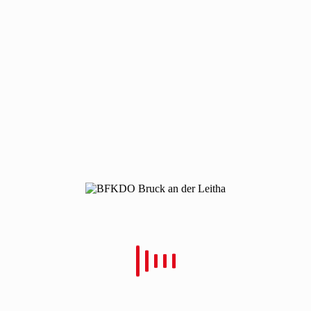
220406-t2-velm
220406-t2-velm
Von
Christian Schulz
Verfasst
10. April 2022
In
0