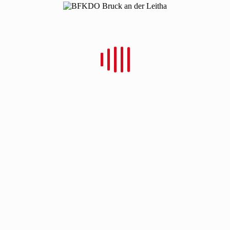
Neueste Beiträge
Bezirkswasserdienstleistungsbewerb 2026 in Wildungsmauer
Bezirksfeuerwehrjugendleistungsbewerb 2026 in
Mannersdorf/Leithagebirge
Bezirksfeuerwehrleistungsbewerb in Wilfleinsdorf
Beitrags-Kategorien
Berichte
(21)