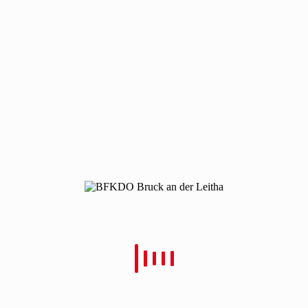
190514-schulung-schadstoff-himberg-2
190514-schulung-schadstoff-himberg-2
Von
Christian Schulz
Verfasst
16. Mai 2019
In
0