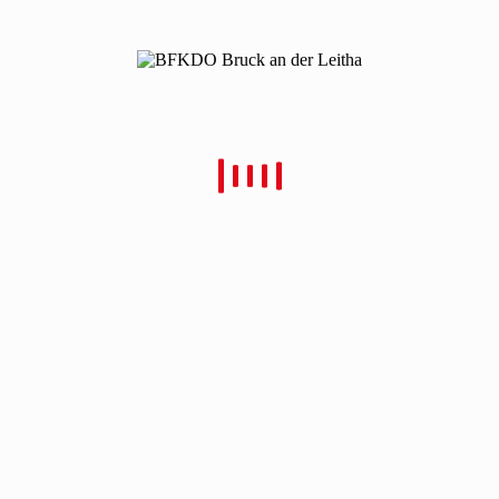
Christian Schulz
NEUESTE BEITRÄG
BEZIRKSWASSERDIENSTLEISTUNGSBEWERB 202
BEZIRKSFEUERWEHRJUGENDLEISTUNGSBEWERB 2026 IN
BEZIRKSFEUERWEHRLEISTUNGSBEWERB IN