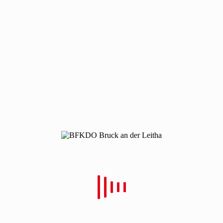
pachtner
pachtner
Von
Christian Schulz
Verfasst
17. März 2022
In
0