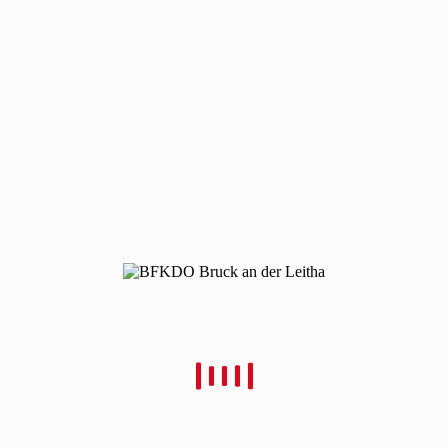
wd20-2026-7
wd20-2026-7
Von
Christian Schulz
Verfasst
15. Mai 2026
In
0