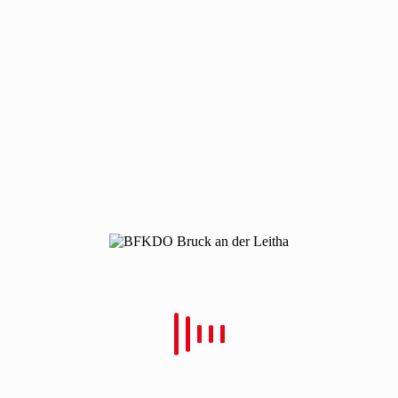
220406-schulung-sws
220406-schulung-sws
Von
Christian Schulz
Verfasst
10. April 2022
In
0