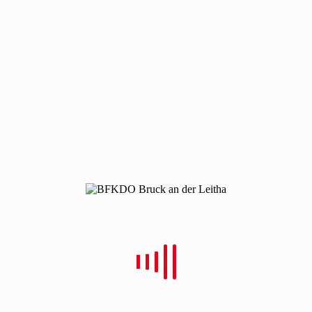
220422-uebung-bda
220422-uebung-bda
Von
Christian Schulz
Verfasst
5. Mai 2022
In
0