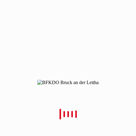
220422-uebung-pc
220422-uebung-pc
Von
Christian Schulz
Verfasst
5. Mai 2022
In
0