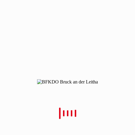
210406-t1-a4
210406-t1-a4
Von
Christian Schulz
Verfasst
6. April 2021
In
0