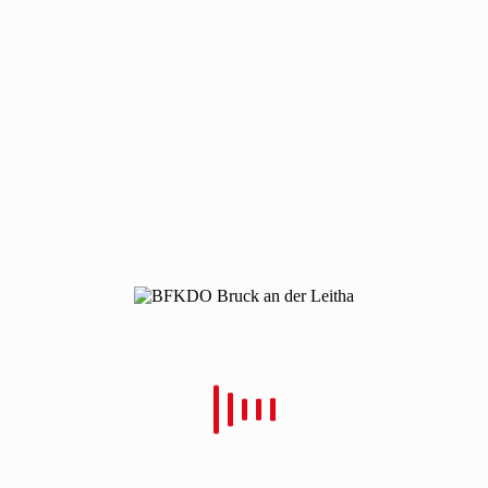
210304-uebung-in-kleinen-gruppen
210304-uebung-in-kleinen-gruppen
Von
Christian Schulz
Verfasst
14. März 2021
In
0