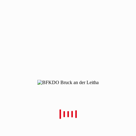
210226-wahlen-9
210226-wahlen-9
Von
Christian Schulz
Verfasst
28. Februar 2021
In
0