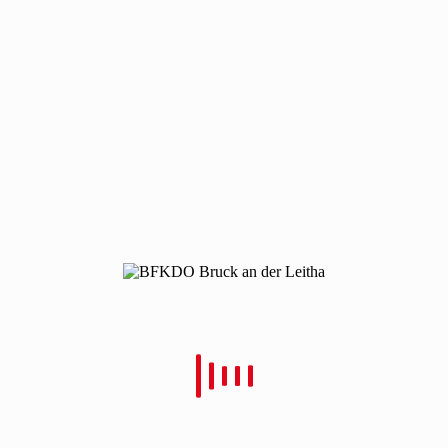
210226-wahlen-14
210226-wahlen-14
Von
Christian Schulz
Verfasst
28. Februar 2021
In
0