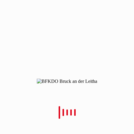
210226-wahlen-11
210226-wahlen-11
Von
Christian Schulz
Verfasst
28. Februar 2021
In
0