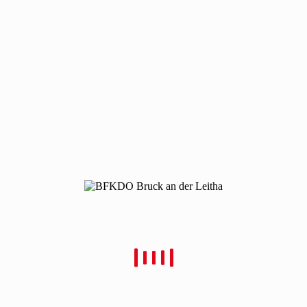
210128-gas-schwechat
210128-gas-schwechat
Von
Christian Schulz
Verfasst
31. Januar 2021
In
0