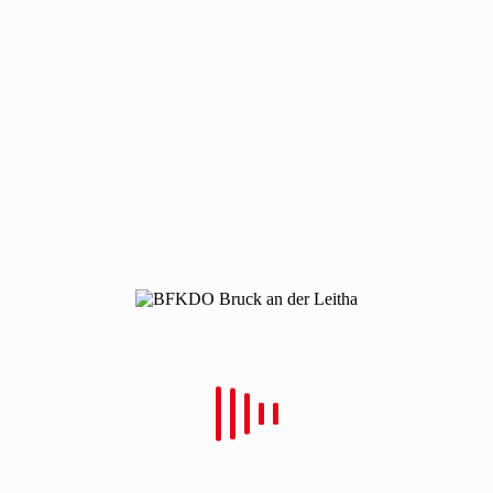
210124-t1-mala
210124-t1-mala
Von
Christian Schulz
Verfasst
28. Januar 2021
In
0