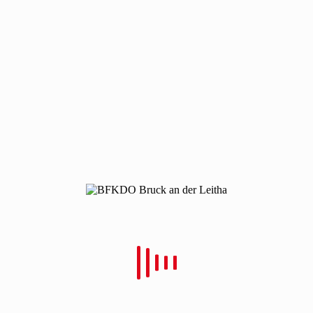
2011212-vu-wilfleinsdorf
2011212-vu-wilfleinsdorf
Von
Christian Schulz
Verfasst
13. Dezember 2020
In
0