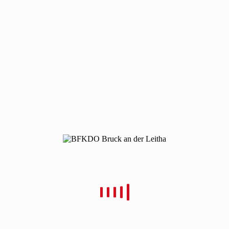
200330-brand-scharndorf
200330-brand-scharndorf
Von
Christian Schulz
Verfasst
8. April 2020
In
0