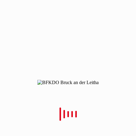
191007-kchenbrand-mdf
191007-kchenbrand-mdf
Von
Christian Schulz
Verfasst
26. Oktober 2019
In
0