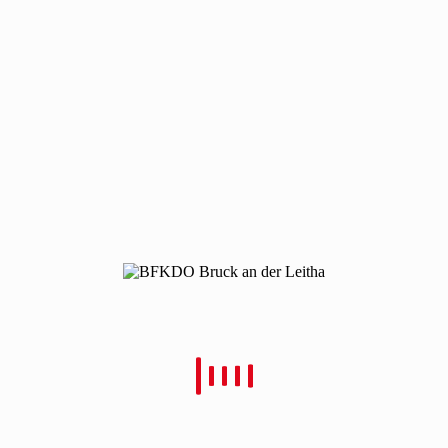
190516-vu-wienerherberg-1
190516-vu-wienerherberg-1
Von
Christian Schulz
Verfasst
16. Mai 2019
In
0