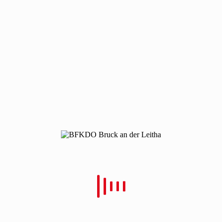
190310-vu-a4-mannswrth-1
190310-vu-a4-mannswrth-1
Von
Christian Schulz
Verfasst
13. März 2019
In
0