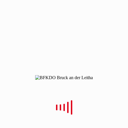
190315-vu-ebergassing-1
190315-vu-ebergassing-1
Von
Christian Schulz
Verfasst
19. März 2019
In
0