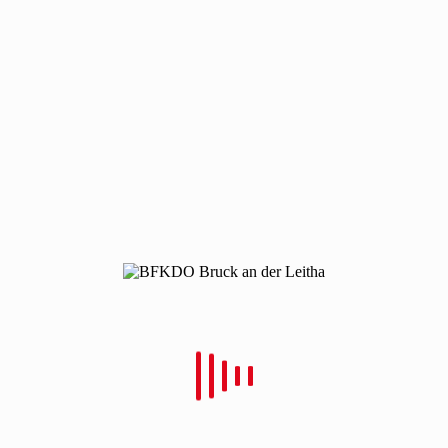
190326-bung-enzersdorf-2
190326-bung-enzersdorf-2
Von
Christian Schulz
Verfasst
28. März 2019
In
0