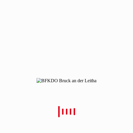
190316-ausbildung-rauchenwarth-2
190316-ausbildung-rauchenwarth-2
Von
Christian Schulz
Verfasst
19. März 2019
In
0