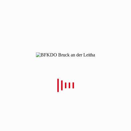
KHD Zug Kommando
By
Christian Schulz
In
Posted
17. März 2022
OBM Sven-Eric Janc
0